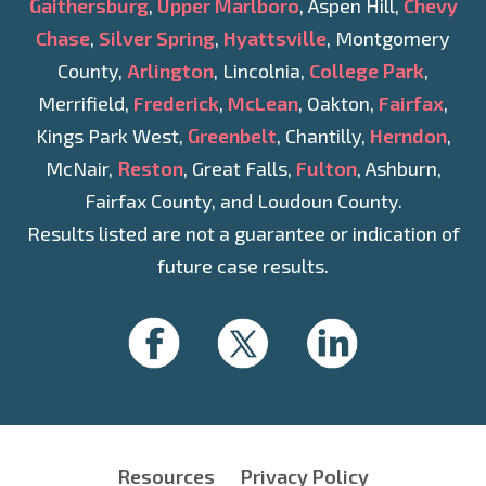
Gaithersburg
,
Upper Marlboro
, Aspen Hill,
Chevy
Chase
,
Silver Spring
,
Hyattsville
, Montgomery
County,
Arlington
, Lincolnia,
College Park
,
Merrifield,
Frederick
,
McLean
, Oakton,
Fairfax
,
Kings Park West,
Greenbelt
, Chantilly,
Herndon
,
McNair,
Reston
, Great Falls,
Fulton
, Ashburn,
Fairfax County, and Loudoun County.
Results listed are not a guarantee or indication of
future case results.
Resources
Privacy Policy