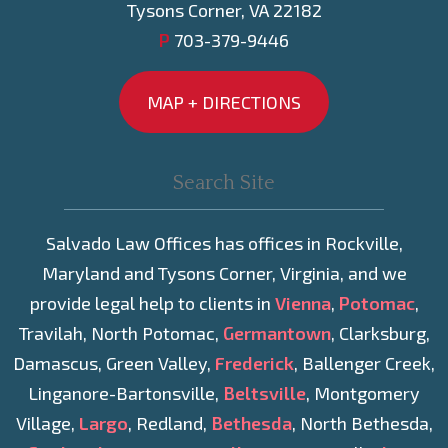
Tysons Corner, VA 22182
P
703-379-9446
MAP + DIRECTIONS
Salvado Law Offices has offices in Rockville,
Maryland and Tysons Corner, Virginia, and we
provide legal help to clients in
Vienna
,
Potomac
,
Travilah, North Potomac,
Germantown
, Clarksburg,
Damascus, Green Valley,
Frederick
, Ballenger Creek,
Linganore-Bartonsville,
Beltsville
, Montgomery
Village,
Largo
, Redland,
Bethesda
, North Bethesda,