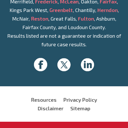
Merrifield,
Frederick
,
McLean
, Oakton,
Fairfax
,
Kings Park West,
Greenbelt
, Chantilly,
Herndon
,
McNair,
Reston
, Great Falls,
Fulton
, Ashburn,
Fairfax County, and Loudoun County.
Results listed are not a guarantee or indication of
future case results.
Resources
Privacy Policy
Disclaimer
Sitemap