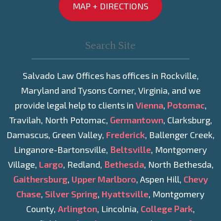
MAP + DIRECTIONS
Salvado Law Offices has offices in Rockville,
Maryland and Tysons Corner, Virginia, and we
provide legal help to clients in
Vienna
,
Potomac
,
Travilah, North Potomac,
Germantown
, Clarksburg,
Damascus, Green Valley,
Frederick
, Ballenger Creek,
Linganore-Bartonsville,
Beltsville
, Montgomery
Village,
Largo
, Redland,
Bethesda
, North Bethesda,
Gaithersburg
,
Upper Marlboro
, Aspen Hill,
Chevy
Chase
,
Silver Spring
,
Hyattsville
, Montgomery
County,
Arlington
, Lincolnia,
College Park
,