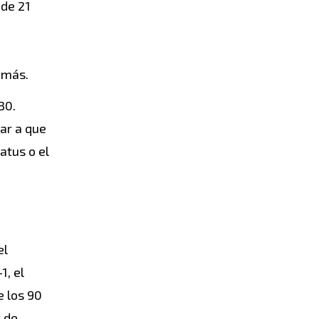
 de 21
 más.
30.
rar a que
atus o el
el
1, el
e los 90
s de