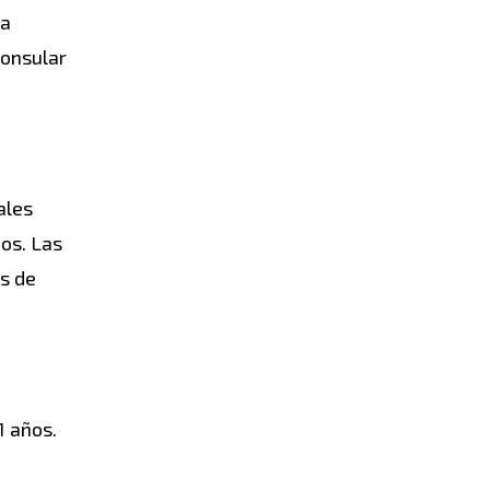
la
consular
ales
os. Las
os de
1 años.