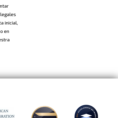
ntar
 legales
 inicial,
po en
estra