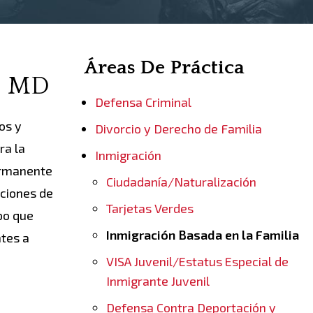
Áreas De Práctica
e, MD
Defensa Criminal
os y
Divorcio y Derecho de Familia
ra la
Inmigración
ermanente
Ciudadanía/Naturalización
pciones de
Tarjetas Verdes
po que
Inmigración Basada en la Familia
tes a
VISA Juvenil/Estatus Especial de
Inmigrante Juvenil
Defensa Contra Deportación y