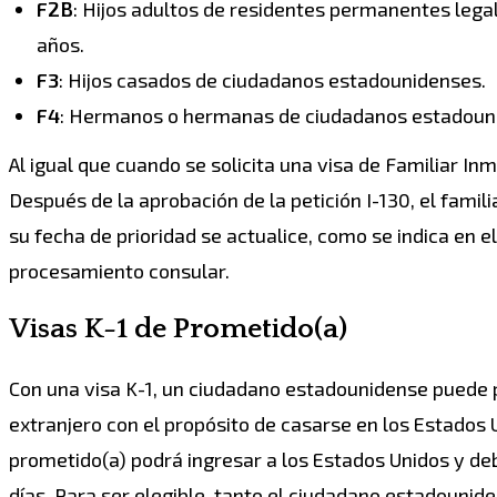
F2B
: Hijos adultos de residentes permanentes lega
años.
F3
: Hijos casados de ciudadanos estadounidenses.
F4
: Hermanos o hermanas de ciudadanos estadounid
Al igual que cuando se solicita una visa de Familiar In
Después de la aprobación de la petición I-130, el fami
su fecha de prioridad se actualice, como se indica en el
procesamiento consular.
Visas K-1 de Prometido(a)
Con una visa K-1, un ciudadano estadounidense puede p
extranjero con el propósito de casarse en los Estados U
prometido(a) podrá ingresar a los Estados Unidos y d
días. Para ser elegible, tanto el ciudadano estadounid