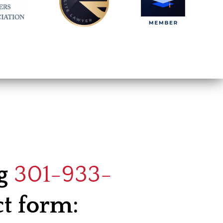
ng
301-933-
ct form: