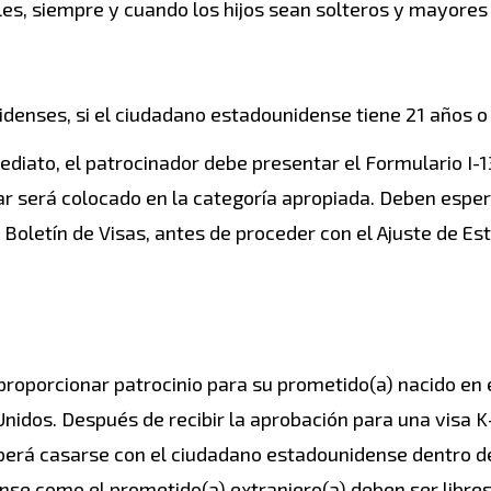
les, siempre y cuando los hijos sean solteros y mayores
enses, si el ciudadano estadounidense tiene 21 años o
mediato, el patrocinador debe presentar el Formulario I-1
liar será colocado en la categoría apropiada. Deben espe
 Boletín de Visas, antes de proceder con el Ajuste de Est
roporcionar patrocinio para su prometido(a) nacido en 
nidos. Después de recibir la aprobación para una visa K-
eberá casarse con el ciudadano estadounidense dentro d
ense como el prometido(a) extranjero(a) deben ser libre