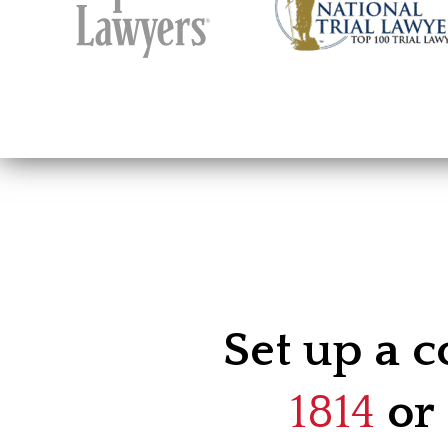
Set up a c
1814
or 