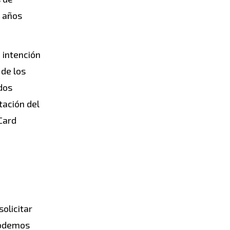
s años
 intención
 de los
dos
tación del
Card
olicitar
 podemos