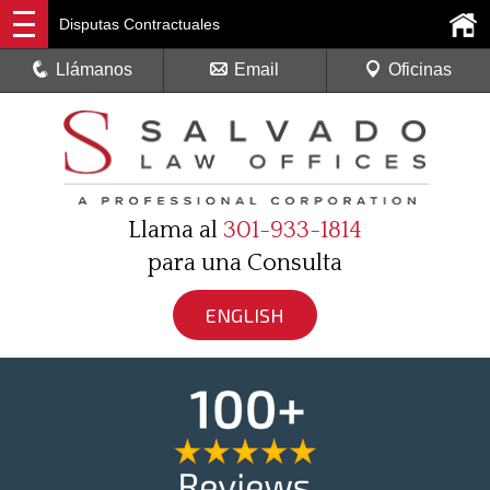
Disputas Contractuales
Llámanos
Email
Oficinas
Llama al
301-933-1814
para una Consulta
ENGLISH