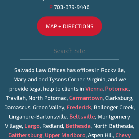
P
703-379-9446
MAP + DIRECTIONS
Salvado Law Offices has offices in Rockville,
Maryland and Tysons Corner, Virginia, and we
provide legal help to clients in
Vienna
,
Potomac
,
Travilah, North Potomac,
Germantown
, Clarksburg,
Damascus, Green Valley,
Frederick
, Ballenger Creek,
Linganore-Bartonsville,
Beltsville
, Montgomery
Village,
Largo
, Redland,
Bethesda
, North Bethesda,
Gaithersburg
,
Upper Marlboro
, Aspen Hill,
Chevy